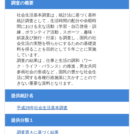
調査の概要
社会生活基本調査は，統計法に基づく基幹
統計調査として，生活時間の配分や余暇時
間における主な活動（学習・自己啓発・訓
練，ボランティア活動，スポーツ，趣味・
娯楽及び旅行・行楽）を調査し，国民の社
会生活の実態を明らかにするための基礎資
料を得ることを目的として５年ごとに実施
しています。
調査の結果は，仕事と生活の調和（ワー
ク・ライフ・バランス）の推進，男女共同
参画社会の形成など，国民の豊かな社会生
活に関する各種行政施策に欠かすことので
きない重要な資料となります。
提供統計名
平成28年社会生活基本調査
提供分類１
調査票Ａに基づく結果