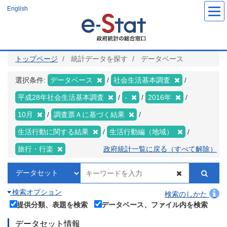
メ
English
イ
ン
コ
ン
テ
ン
ツ
トップページ
統計データを探す
データベース
に
移
動
選択条件:
データベース
社会生活基本調査
平成28年社会生活基本調査
-
2016年
10月
調査票Ａに基づく結果
生活行動に関する結果
生活行動編（地域）
旅行・行楽
政府統計一覧に戻る（すべて解除）
検索オプション
検索のしかた
提供分類、表題を検索
データベース、ファイル内を検索
データセット情報