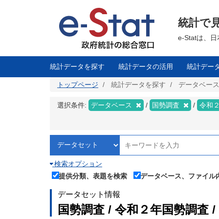
メ
イ
ン
統計で
コ
ン
テ
e-Stat
ン
ツ
に
移
統計データを探す
統計データの活用
統計デー
動
トップページ
統計データを探す
データベー
選択条件:
データベース
国勢調査
令和
検索オプション
提供分類、表題を検索
データベース、ファイル
データセット情報
国勢調査 / 令和２年国勢調査