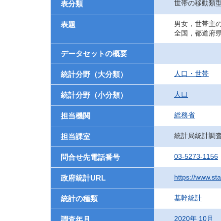
世帯の移動類
表分類
男女，世帯主
表題
全国，都道府
データセットの概要
人口・世帯
統計分野（大分類）
人口
統計分野（小分類）
総務省
担当機関
統計局統計調
担当課室
03-5273-1156
問合せ先電話番号
https://www.sta
政府統計URL
基幹統計
統計の種類
2020年 10月
調査年月