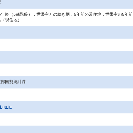
型
の年齢（5歳階級），世帯主との続き柄，5年前の常住地，世帯主の5年
県（現住地）
査部国勢統計課
t.go.jp