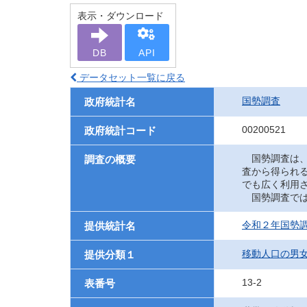
表示・ダウンロード
DB
API
データセット一覧に戻る
国勢調査
政府統計名
00200521
政府統計コード
国勢調査は、
調査の概要
査から得られ
でも広く利用
国勢調査では
令和２年国勢
提供統計名
移動人口の男
提供分類１
13-2
表番号