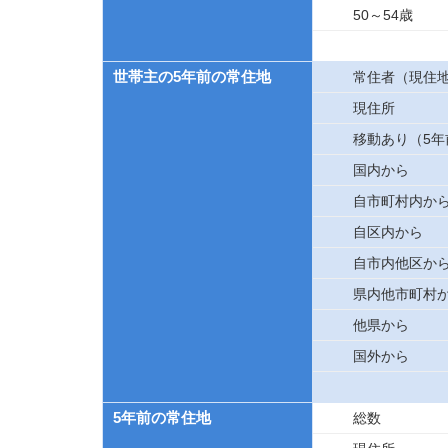
50～54歳
世帯主の5年前の常住地
常住者（現住
現住所
移動あり（5
国内から
自市町村内か
自区内から
自市内他区か
県内他市町村
他県から
国外から
5年前の常住地
総数