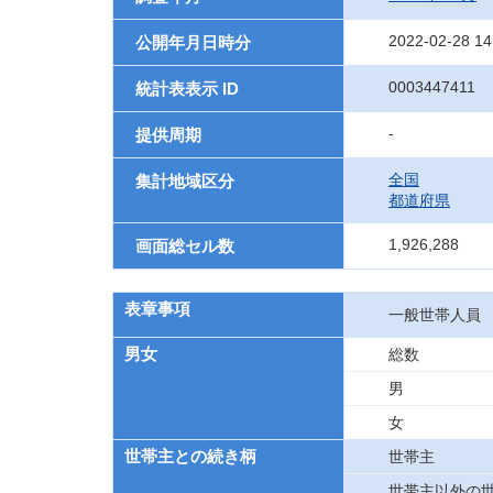
2022-02-28 14
公開年月日時分
0003447411
統計表表示 ID
-
提供周期
全国
集計地域区分
都道府県
1,926,288
画面総セル数
表章事項
一般世帯人員
男女
総数
男
女
世帯主との続き柄
世帯主
世帯主以外の