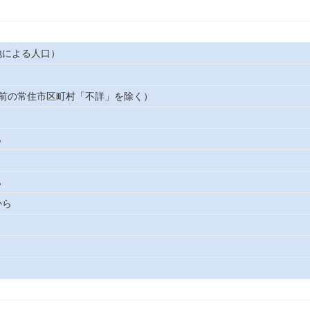
地による人口）
年前の常住市区町村「不詳」を除く）
ら
ら
から