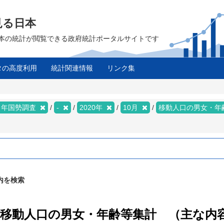
見る日本
は、日本の統計が閲覧できる政府統計ポータルサイトです
タの高度利用
統計関連情報
リンク集
ス
２年国勢調査
-
2020年
10月
移動人口の男女・年
内を検索
 / 移動人口の男女・年齢等集計 （主な