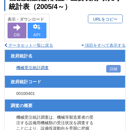
統計表（2005/4～）
表示・ダウンロード
URLをコピー
DB
API
データセット一覧に戻る
項目をすべて表示する
政府統計名
機械受注統計調査
詳細
政府統計コード
00100401
調査の概要
機械受注統計調査は、機械等製造業者の受
注する設備用機械類の受注状況を調査する
ことにより、設備投資動向を早期に把握