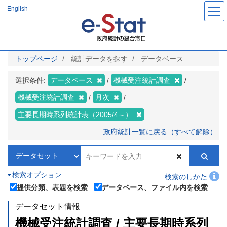
メ
English
イ
ン
コ
ン
テ
ン
ツ
トップページ
統計データを探す
データベース
に
移
動
選択条件:
データベース
機械受注統計調査
機械受注統計調査
月次
主要長期時系列統計表（2005/4～）
政府統計一覧に戻る（すべて解除）
検索オプション
検索のしかた
提供分類、表題を検索
データベース、ファイル内を検索
データセット情報
機械受注統計調査 / 主要長期時系列