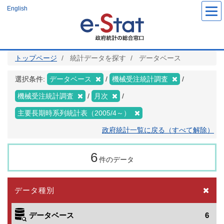
メ
English
イ
ン
コ
ン
テ
ン
ツ
トップページ
統計データを探す
データベース
に
移
動
選択条件:
データベース
機械受注統計調査
機械受注統計調査
月次
主要長期時系列統計表（2005/4～）
政府統計一覧に戻る（すべて解除）
6
件のデータ
データ種別
データベース
6