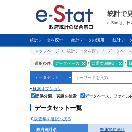
メ
イ
ン
統計で
コ
ン
テ
e-Stat
ン
ツ
に
移
統計データを探す
統計データの活用
統計デー
動
トップページ
統計データを探す
データベー
選択条件:
データベース
普通貿易統計
検索オプション
提供分類、表題を検索
データベース、ファイル
データセット一覧
調査年を選択へ戻る
政府統計名
普通貿易統計