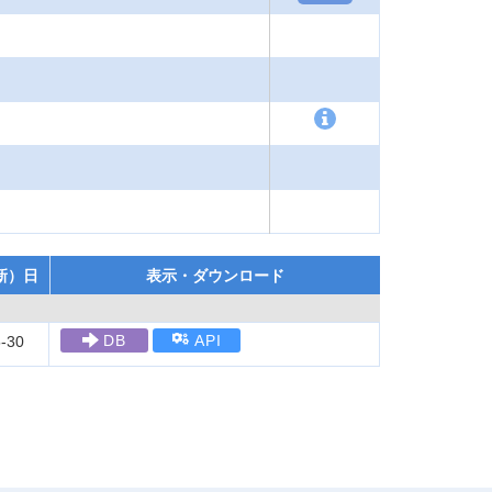
新）日
表示・ダウンロード
DB
API
-30