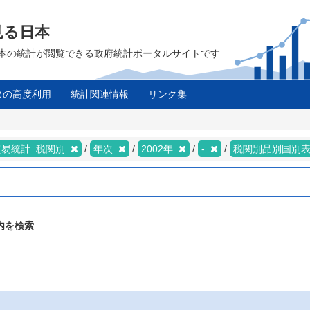
見る日本
は、日本の統計が閲覧できる政府統計ポータルサイトです
タの高度利用
統計関連情報
リンク集
ス
貿易統計_税関別
年次
2002年
-
税関別品別国別
内を検索