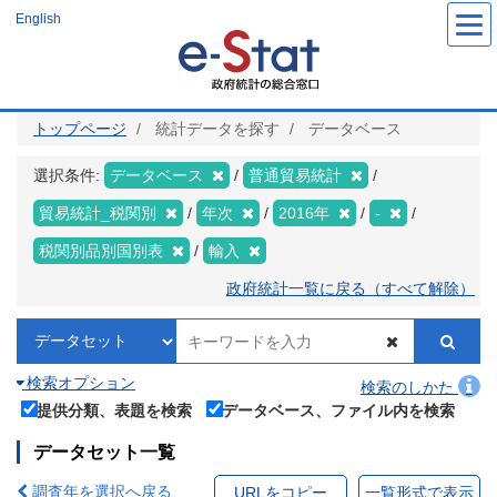
メ
English
イ
ン
コ
ン
テ
ン
ツ
トップページ
統計データを探す
データベース
に
移
動
選択条件:
データベース
普通貿易統計
貿易統計_税関別
年次
2016年
-
税関別品別国別表
輸入
政府統計一覧に戻る（すべて解除）
検索オプション
検索のしかた
提供分類、表題を検索
データベース、ファイル内を検索
データセット一覧
調査年を選択へ戻る
URLをコピー
一覧形式で表示