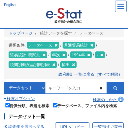
メ
English
イ
ン
コ
ン
テ
ン
ツ
トップページ
統計データを探す
データベース
に
移
動
選択条件:
データベース
普通貿易統計
貿易統計_税関別
年次
1994年
-
税関別概況品別国別表
輸出
政府統計一覧に戻る（すべて解除）
検索オプション
検索のしかた
提供分類、表題を検索
データベース、ファイル内を検索
データセット一覧
調査年を選択へ戻る
URLをコピー
一覧形式で表示