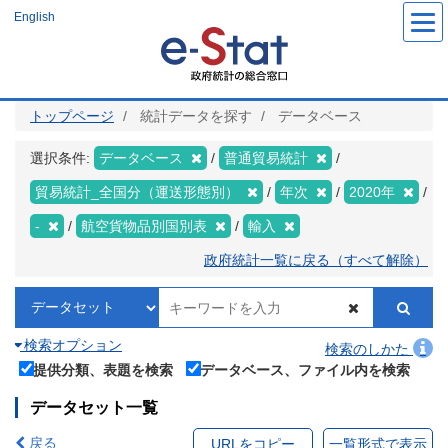
メ
English
イ
ン
コ
ン
テ
ン
ツ
トップページ
統計データを探す
データベース
に
移
動
選択条件:
データベース
普通貿易統計
貿易統計_全国分（運送形態別）
年次
2020年
-
航空貨物品別国別表
輸入
政府統計一覧に戻る（すべて解除）
検索オプション
検索のしかた
提供分類、表題を検索
データベース、ファイル内を検索
データセット一覧
戻る
URLをコピー
一覧形式で表示