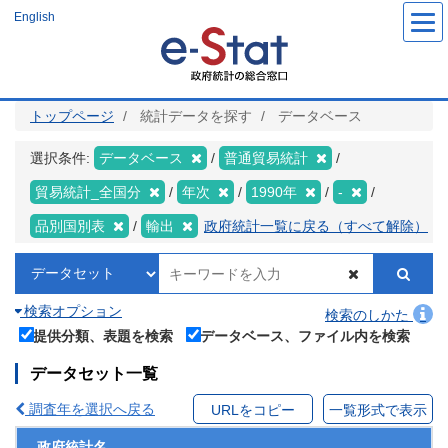
メ
English
イ
ン
コ
ン
テ
ン
ツ
トップページ
統計データを探す
データベース
に
移
動
選択条件:
データベース
普通貿易統計
貿易統計_全国分
年次
1990年
-
品別国別表
輸出
政府統計一覧に戻る（すべて解除）
検索オプション
検索のしかた
提供分類、表題を検索
データベース、ファイル内を検索
データセット一覧
調査年を選択へ戻る
URLをコピー
一覧形式で表示
政府統計名