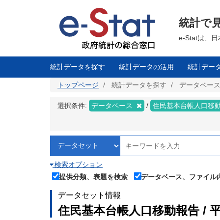
メ
イ
ン
統計で
コ
ン
テ
e-Stat
ン
ツ
に
移
統計データを探す
統計データの活用
統計デー
動
トップページ
統計データを探す
データベー
選択条件:
データベース
住民基本台帳人口移
検索オプション
提供分類、表題を検索
データベース、ファイル
データセット情報
住民基本台帳人口移動報告 / 