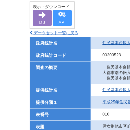
表示・ダウンロード
DB
API
データセット一覧に戻る
住民基本台帳
政府統計名
00200523
政府統計コード
住民基本台帳
調査の概要
大都市別の転
住民基本台帳
住民基本台帳
提供統計名
平成25年住民
提供分類１
010
表番号
男女別他市区
表題