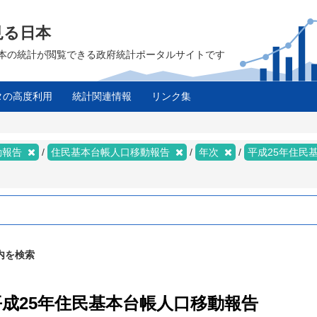
見る日本
は、日本の統計が閲覧できる政府統計ポータルサイトです
タの高度利用
統計関連情報
リンク集
ス
動報告
住民基本台帳人口移動報告
年次
平成25年住民
内を検索
平成25年住民基本台帳人口移動報告