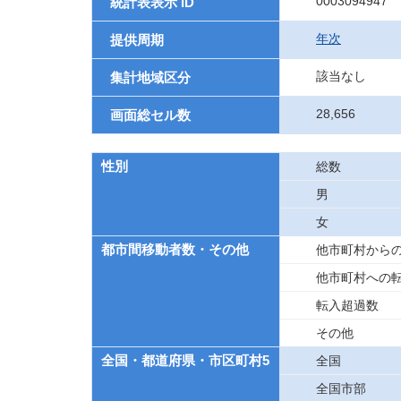
0003094947
統計表表示 ID
年次
提供周期
該当なし
集計地域区分
28,656
画面総セル数
性別
総数
男
女
都市間移動者数・その他
他市町村から
他市町村への
転入超過数
その他
全国・都道府県・市区町村5
全国
全国市部