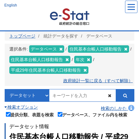
メ
English
イ
ン
コ
ン
テ
ン
ツ
トップページ
統計データを探す
データベース
に
移
動
選択条件:
データベース
住民基本台帳人口移動報告
住民基本台帳人口移動報告
年次
平成29年住民基本台帳人口移動報告
政府統計一覧に戻る（すべて解除）
検索オプション
検索のしかた
提供分類、表題を検索
データベース、ファイル内を検索
データセット情報
住民基本台帳人口移動報告 / 平成29