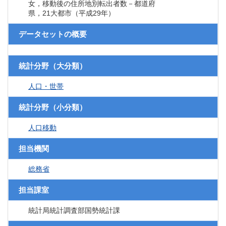
女，移動後の住所地別転出者数－都道府
県，21大都市（平成29年）
データセットの概要
統計分野（大分類）
人口・世帯
統計分野（小分類）
人口移動
担当機関
総務省
担当課室
統計局統計調査部国勢統計課