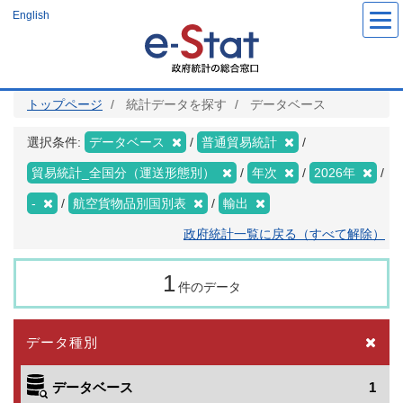
メ
English
イ
ン
コ
ン
テ
ン
ツ
トップページ
統計データを探す
データベース
に
移
動
選択条件:
データベース
普通貿易統計
貿易統計_全国分（運送形態別）
年次
2026年
-
航空貨物品別国別表
輸出
政府統計一覧に戻る（すべて解除）
1
件のデータ
データ種別
データベース
1