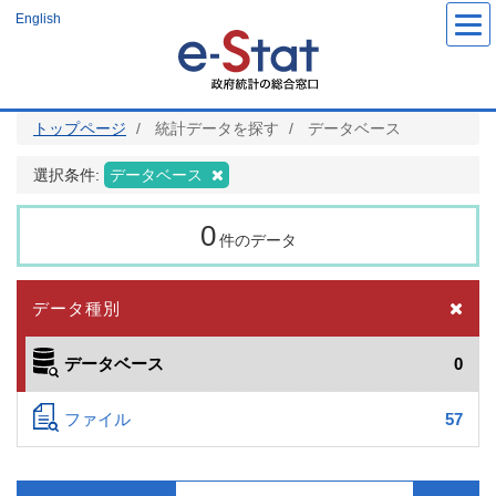
メ
English
イ
ン
コ
ン
テ
ン
ツ
トップページ
統計データを探す
データベース
に
移
動
選択条件:
データベース
0
件のデータ
データ種別
データベース
0
ファイル
57