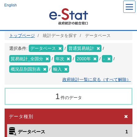
メ
English
イ
ン
コ
ン
テ
ン
ツ
トップページ
統計データを探す
データベース
に
移
動
選択条件:
データベース
普通貿易統計
貿易統計_全国分
年次
2000年
-
概況品別国別表
輸入
政府統計一覧に戻る（すべて解除）
1
件のデータ
データ種別
データベース
1