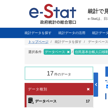
メ
イ
ン
統計で
コ
ン
テ
e-Stat
ン
ツ
に
移
統計データを探す
統計データの活用
統計デー
動
トップページ
統計データを探す
データベー
選択条件:
データベース
住民基本台帳人口移
17
件のデータ
データ種別
データベース
17