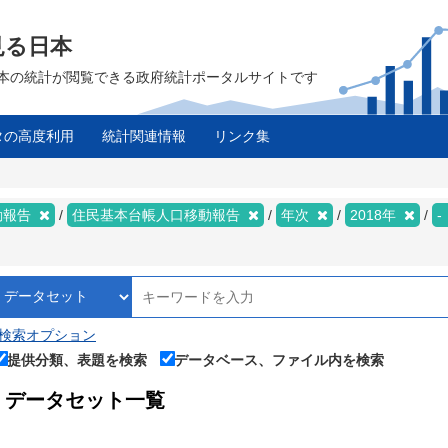
見る日本
は、日本の統計が閲覧できる政府統計ポータルサイトです
タの高度利用
統計関連情報
リンク集
ス
動報告
住民基本台帳人口移動報告
年次
2018年
-
検索オプション
提供分類、表題を検索
データベース、ファイル内を検索
データセット一覧