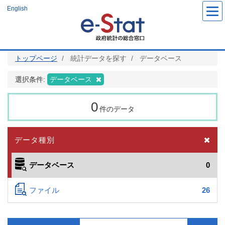
メ
English
イ
ン
コ
ン
テ
ン
ツ
トップページ
統計データを探す
データベース
に
移
動
選択条件:
データベース
0
件のデータ
データ種別
データベース
0
ファイル
26