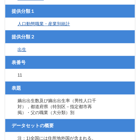
提供分類１
人口動態職業・産業別統計
提供分類２
出生
表番号
11
表題
嫡出出生数及び嫡出出生率（男性人口千
対），都道府県（特別区－指定都市再
掲）・父の職業（大分類）別
データセットの概要
注：1)全国には住所地外国が含まれる。