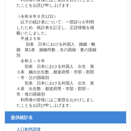
たことをお詫び申し上げます。
（令和８年６月12日）
以下の統計表について、一部誤りが判明
したため、統計表を訂正し、正誤情報を掲
載いたしました。
平成２５年
別表 日本における外国人 婚姻・離
婚 第1表 婚姻件数，夫の国籍・妻の国籍
別
令和２～６年
別表 日本における外国人 出生 第
３表 嫡出出生数，都道府県・市部－郡部
－市・父の国籍別
別表 日本における外国人 出生 第
４表 出生数，都道府県・市部－郡部－
市・母の国籍別
利用者の皆様にはご迷惑をおかけしまし
たことをお詫び申し上げます。
提供統計名
人口動態調査