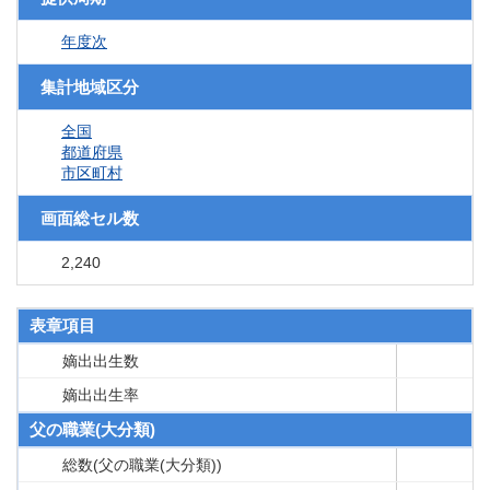
年度次
集計地域区分
全国
都道府県
市区町村
画面総セル数
2,240
表章項目
嫡出出生数
嫡出出生率
父の職業(大分類)
総数(父の職業(大分類))