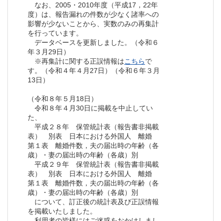
なお、2005・2010年度（平成17，22年
度）は、報告漏れの件数が少なく諸率への
影響が少ないことから、実数のみの再集計
を行っています。
データベースを更新しました。（令和６
年３月29日）
※再集計に関する正誤情報は
こちら
で
す。（令和４年４月27日）（令和６年３月
13日）
（令和８年５月18日）
令和８年４月30日に掲載を中止してい
た、
平成２８年 保管統計表（報告書非掲載
表） 別表 日本における外国人 離婚
第１表 離婚件数，夫の届出時の年齢（各
歳）・妻の届出時の年齢（各歳）別
平成２９年 保管統計表（報告書非掲載
表） 別表 日本における外国人 離婚
第１表 離婚件数，夫の届出時の年齢（各
歳）・妻の届出時の年齢（各歳）別
について、訂正後の統計表及び正誤情報
を掲載いたしました。
利用者の皆様にはご迷惑をおかけしまし