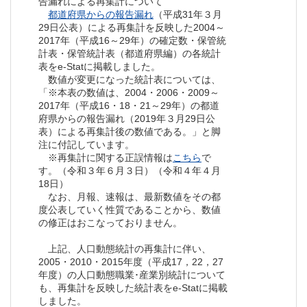
告漏れによる再集計について
都道府県からの報告漏れ
（平成31年３月
29日公表）による再集計を反映した2004～
2017年（平成16～29年）の確定数・保管統
計表・保管統計表（都道府県編）の各統計
表をe-Statに掲載しました。
数値が変更になった統計表については、
「※本表の数値は、2004・2006・2009～
2017年（平成16・18・21～29年）の都道
府県からの報告漏れ（2019年３月29日公
表）による再集計後の数値である。」と脚
注に付記しています。
※再集計に関する正誤情報は
こちら
で
す。（令和３年６月３日）（令和４年４月
18日）
なお、月報、速報は、最新数値をその都
度公表していく性質であることから、数値
の修正はおこなっておりません。
上記、人口動態統計の再集計に伴い、
2005・2010・2015年度（平成17，22，27
年度）の人口動態職業･産業別統計について
も、再集計を反映した統計表をe-Statに掲載
しました。