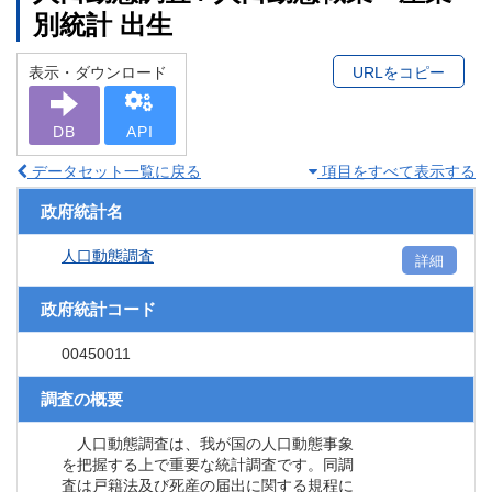
別統計 出生
表示・ダウンロード
URLをコピー
DB
API
データセット一覧に戻る
項目をすべて表示する
政府統計名
人口動態調査
詳細
政府統計コード
00450011
調査の概要
人口動態調査は、我が国の人口動態事象
を把握する上で重要な統計調査です。同調
査は戸籍法及び死産の届出に関する規程に