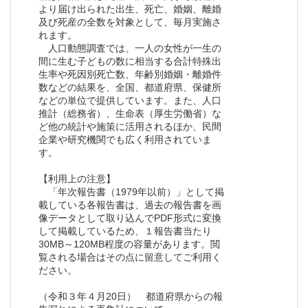
より届け出られた出生、死亡、婚姻、離婚
及び死産の全数を対象として、毎月実施さ
れます。
人口動態調査では、一人の女性が一生の
間に生む子どもの数に相当する合計特殊出
生率や死因別死亡数、年齢別婚姻・離婚件
数などの結果を、全国、都道府県、保健所
などの単位で提供しています。また、人口
推計（総務省）、生命表（厚生労働省）な
ど他の統計や施策に活用されるほか、民間
企業や研究機関でも広く利用されていま
す。
【利用上の注意】
「年次報告書（1979年以前）」として掲
載している各報告書は、過去の報告書を画
像データとして取り込んでPDF形式に変換
して掲載しているため、１報告書当たり
30MB～120MB程度の容量があります。閲
覧される場合はその点に留意してご利用く
ださい。
（令和３年４月20日） 都道府県からの報