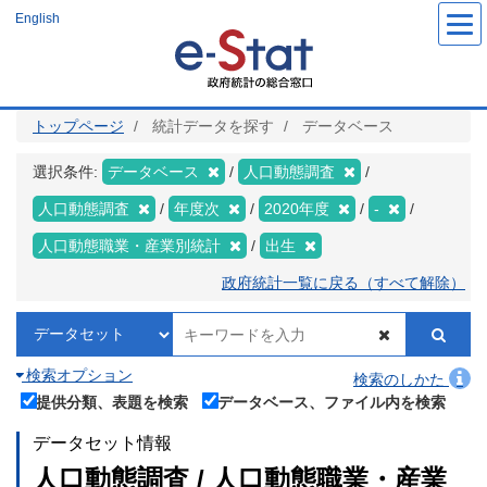
メ
English
イ
ン
コ
ン
テ
ン
ツ
トップページ
統計データを探す
データベース
に
移
動
選択条件:
データベース
人口動態調査
人口動態調査
年度次
2020年度
-
人口動態職業・産業別統計
出生
政府統計一覧に戻る（すべて解除）
検索オプション
検索のしかた
提供分類、表題を検索
データベース、ファイル内を検索
データセット情報
人口動態調査 / 人口動態職業・産業