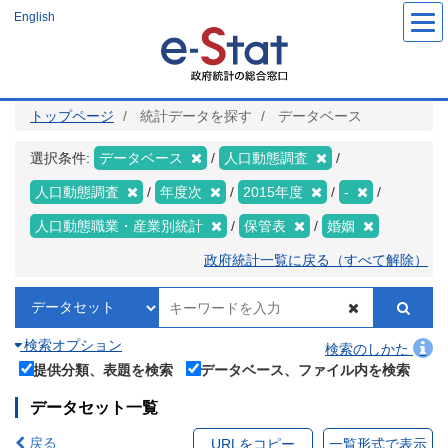
メ
English
イ
ン
コ
ン
テ
ン
ツ
トップページ
統計データを探す
データベース
に
移
動
選択条件:
データベース
人口動態調査
人口動態調査
年度次
2015年度
-
人口動態職業・産業別統計
保管表
婚姻
政府統計一覧に戻る（すべて解除）
検索オプション
検索のしかた
提供分類、表題を検索
データベース、ファイル内を検索
データセット一覧
戻る
URLをコピー
一覧形式で表示