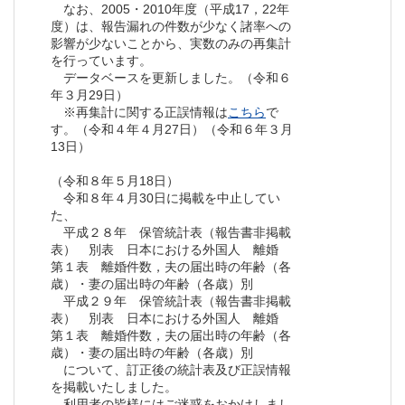
なお、2005・2010年度（平成17，22年
度）は、報告漏れの件数が少なく諸率への
影響が少ないことから、実数のみの再集計
を行っています。
データベースを更新しました。（令和６
年３月29日）
※再集計に関する正誤情報は
こちら
で
す。（令和４年４月27日）（令和６年３月
13日）
（令和８年５月18日）
令和８年４月30日に掲載を中止してい
た、
平成２８年 保管統計表（報告書非掲載
表） 別表 日本における外国人 離婚
第１表 離婚件数，夫の届出時の年齢（各
歳）・妻の届出時の年齢（各歳）別
平成２９年 保管統計表（報告書非掲載
表） 別表 日本における外国人 離婚
第１表 離婚件数，夫の届出時の年齢（各
歳）・妻の届出時の年齢（各歳）別
について、訂正後の統計表及び正誤情報
を掲載いたしました。
利用者の皆様にはご迷惑をおかけしまし