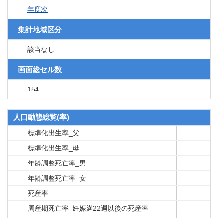
年度次
集計地域区分
該当なし
画面総セル数
154
人口動態総覧(率)
標準化出生率_父
標準化出生率_母
年齢調整死亡率_男
年齢調整死亡率_女
死産率
周産期死亡率_妊娠満22週以後の死産率