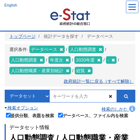
メ
English
イ
ン
コ
ン
テ
ン
ツ
トップページ
統計データを探す
データベース
に
移
動
選択条件:
データベース
人口動態調査
人口動態調査
年度次
2020年度
-
人口動態職業・産業別統計
総覧
政府統計一覧に戻る（すべて解除）
検索オプション
検索のしかた
提供分類、表題を検索
データベース、ファイル内を検索
データセット情報
人口動態調査 / 人口動態職業・産業