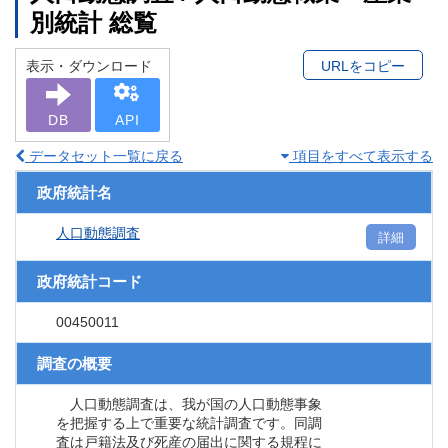
別統計 総覧
表示・ダウンロード
URLをコピー
DB
API
データセット一覧に戻る
項目をすべて表示する
政府統計名
人口動態調査
詳細
政府統計コード
00450011
調査の概要
人口動態調査は、我が国の人口動態事象
を把握する上で重要な統計調査です。同調
査は戸籍法及び死産の届出に関する規程に