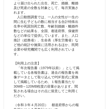
より届け出られた出生、死亡、婚姻、離婚
及び死産の全数を対象として、毎月実施さ
れます。
人口動態調査では、一人の女性が一生の
間に生む子どもの数に相当する合計特殊出
生率や死因別死亡数、年齢別婚姻・離婚件
数などの結果を、全国、都道府県、保健所
などの単位で提供しています。また、人口
推計（総務省）、生命表（厚生労働省）な
ど他の統計や施策に活用されるほか、民間
企業や研究機関でも広く利用されていま
す。
【利用上の注意】
「年次報告書（1979年以前）」として掲
載している各報告書は、過去の報告書を画
像データとして取り込んでPDF形式に変換
して掲載しているため、１報告書当たり
30MB～120MB程度の容量があります。閲
覧される場合はその点に留意してご利用く
ださい。
（令和３年４月20日） 都道府県からの報