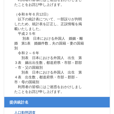
たことをお詫び申し上げます。
（令和８年６月12日）
以下の統計表について、一部誤りが判明
したため、統計表を訂正し、正誤情報を掲
載いたしました。
平成２５年
別表 日本における外国人 婚姻・離
婚 第1表 婚姻件数，夫の国籍・妻の国籍
別
令和２～６年
別表 日本における外国人 出生 第
３表 嫡出出生数，都道府県・市部－郡部
－市・父の国籍別
別表 日本における外国人 出生 第
４表 出生数，都道府県・市部－郡部－
市・母の国籍別
利用者の皆様にはご迷惑をおかけしまし
たことをお詫び申し上げます。
提供統計名
人口動態調査