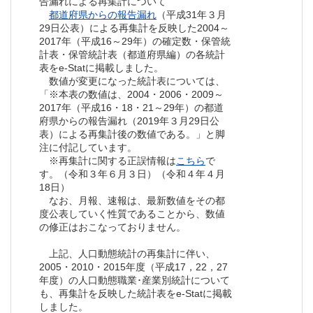
告漏れによる再集計について
都道府県からの報告漏れ
（平成31年３月
29日公表）による再集計を反映した2004～
2017年（平成16～29年）の確定数・保管統
計表・保管統計表（都道府県編）の各統計
表をe-Statに掲載しました。
数値が変更になった統計表については、
「※本表の数値は、2004・2006・2009～
2017年（平成16・18・21～29年）の都道
府県からの報告漏れ（2019年３月29日公
表）による再集計後の数値である。」と脚
注に付記しています。
※再集計に関する正誤情報は
こちら
で
す。（令和３年６月３日）（令和４年４月
18日）
なお、月報、速報は、最新数値をその都
度公表していく性質であることから、数値
の修正はおこなっておりません。
上記、人口動態統計の再集計に伴い、
2005・2010・2015年度（平成17，22，27
年度）の人口動態職業･産業別統計について
も、再集計を反映した統計表をe-Statに掲載
しました。