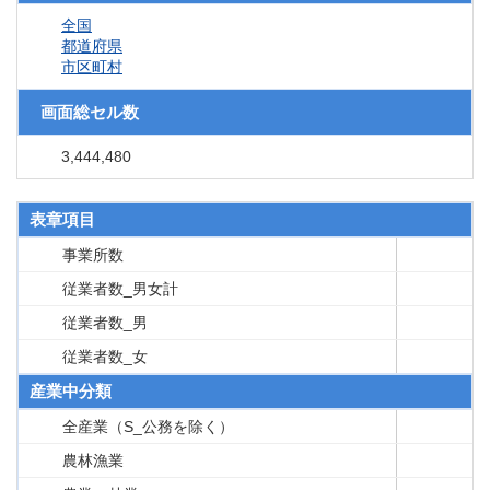
全国
都道府県
市区町村
画面総セル数
3,444,480
表章項目
事業所数
従業者数_男女計
従業者数_男
従業者数_女
産業中分類
全産業（S_公務を除く）
農林漁業