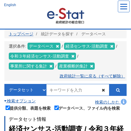
メ
English
イ
ン
コ
ン
テ
ン
ツ
トップページ
統計データを探す
データベース
に
移
動
選択条件:
データベース
経済センサス‐活動調査
令和３年経済センサス‐活動調査
事業所に関する集計
産業横断的集計
政府統計一覧に戻る（すべて解除）
検索オプション
検索のしかた
提供分類、表題を検索
データベース、ファイル内を検索
データセット情報
経済センサス‐活動調査 / 令和３年経