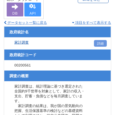
DB
API
データセット一覧に戻る
項目をすべて表示する
政府統計名
家計調査
詳細
政府統計コード
00200561
調査の概要
家計調査は、統計理論に基づき選定された
全国約9千世帯を対象として、家計の収入・
支出、貯蓄・負債などを毎月調査していま
す。
家計調査の結果は、我が国の景気動向の
把握、生活保護基準の検討などの基礎資料