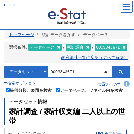
メ
English
イ
ン
コ
ン
テ
ン
ツ
トップページ
統計データを探す
データベース
に
移
動
選択条件:
データベース
家計調査
0003343671
政府統計一覧に戻る（すべて解除）
検索オプション
検索のしかた
提供分類、表題を検索
データベース、ファイル内を検索
データセット情報
家計調査 / 家計収支編 二人以上の世
帯
表示・ダウンロード
URLをコピー