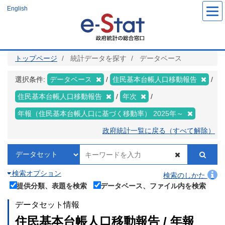
メ
English
イ
ン
コ
ン
テ
ン
ツ
トップページ
統計データを探す
データベース
に
移
動
選択条件:
データベース
住民基本台帳人口移動報告
住民基本台帳人口移動報告
年次
年報（住民基本台帳人口に基づく移動率） 2025年～
政府統計一覧に戻る（すべて解除）
検索オプション
検索のしかた
提供分類、表題を検索
データベース、ファイル内を検索
データセット情報
住民基本台帳人口移動報告 / 年報