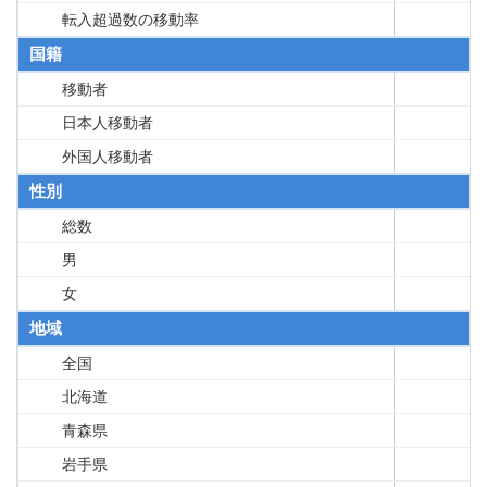
転入超過数の移動率
国籍
移動者
日本人移動者
外国人移動者
性別
総数
男
女
地域
全国
北海道
青森県
岩手県