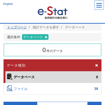
メ
English
イ
ン
コ
ン
テ
ン
ツ
トップページ
統計データを探す
データベース
に
移
動
選択条件:
データベース
0
件のデータ
データ種別
データベース
0
ファイル
39