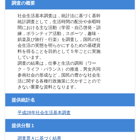
調査の概要
社会生活基本調査は，統計法に基づく基幹
統計調査として，生活時間の配分や余暇時
間における主な活動（学習・自己啓発・訓
練，ボランティア活動，スポーツ，趣味・
娯楽及び旅行・行楽）を調査し，国民の社
会生活の実態を明らかにするための基礎資
料を得ることを目的として５年ごとに実施
しています。
調査の結果は，仕事と生活の調和（ワー
ク・ライフ・バランス）の推進，男女共同
参画社会の形成など，国民の豊かな社会生
活に関する各種行政施策に欠かすことので
きない重要な資料となります。
提供統計名
平成28年社会生活基本調査
提供分類１
調査票Ａに基づく結果