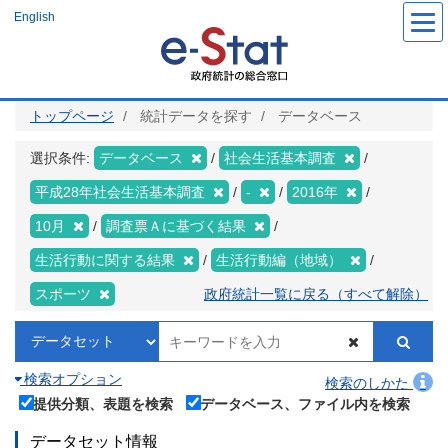
メ
English
イ
ン
コ
ン
テ
ン
ツ
トップページ
統計データを探す
データベース
に
移
動
選択条件:
データベース
社会生活基本調査
平成28年社会生活基本調査
-
2016年
10月
調査票Ａに基づく結果
生活行動に関する結果
生活行動編（地域）
スポーツ
政府統計一覧に戻る（すべて解除）
検索オプション
検索のしかた
提供分類、表題を検索
データベース、ファイル内を検索
データセット情報