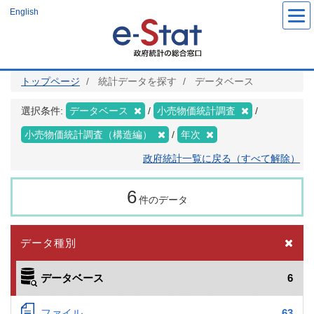
メ
English
イ
ン
コ
ン
テ
ン
ツ
トップページ
統計データを探す
データベース
に
移
動
選択条件:
データベース
小売物価統計調査
小売物価統計調査（構造編）
年次
政府統計一覧に戻る（すべて解除）
6
件のデータ
データ種別
データベース
6
ファイル
63