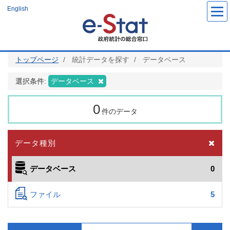
メ
English
イ
ン
コ
ン
テ
ン
ツ
トップページ
統計データを探す
データベース
に
移
動
選択条件:
データベース
0
件のデータ
データ種別
データベース
0
ファイル
5