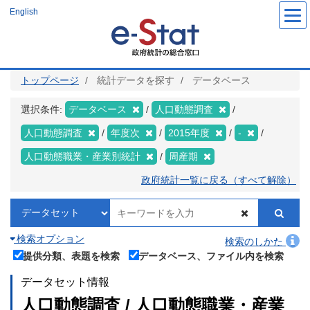
メ
English
イ
ン
コ
ン
テ
ン
ツ
トップページ
統計データを探す
データベース
に
移
動
選択条件:
データベース
人口動態調査
人口動態調査
年度次
2015年度
-
人口動態職業・産業別統計
周産期
政府統計一覧に戻る（すべて解除）
検索オプション
検索のしかた
提供分類、表題を検索
データベース、ファイル内を検索
データセット情報
人口動態調査 / 人口動態職業・産業