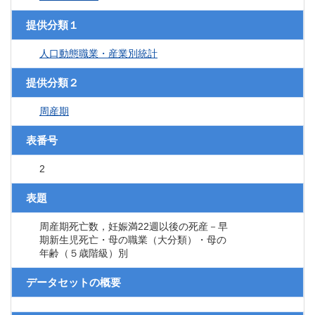
提供分類１
人口動態職業・産業別統計
提供分類２
周産期
表番号
2
表題
周産期死亡数，妊娠満22週以後の死産－早
期新生児死亡・母の職業（大分類）・母の
年齢（５歳階級）別
データセットの概要