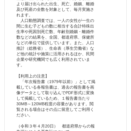
より届け出られた出生、死亡、婚姻、離婚
及び死産の全数を対象として、毎月実施さ
れます。
人口動態調査では、一人の女性が一生の
間に生む子どもの数に相当する合計特殊出
生率や死因別死亡数、年齢別婚姻・離婚件
数などの結果を、全国、都道府県、保健所
などの単位で提供しています。また、人口
推計（総務省）、生命表（厚生労働省）な
ど他の統計や施策に活用されるほか、民間
企業や研究機関でも広く利用されていま
す。
【利用上の注意】
「年次報告書（1979年以前）」として掲
載している各報告書は、過去の報告書を画
像データとして取り込んでPDF形式に変換
して掲載しているため、１報告書当たり
30MB～120MB程度の容量があります。閲
覧される場合はその点に留意してご利用く
ださい。
（令和３年４月20日） 都道府県からの報