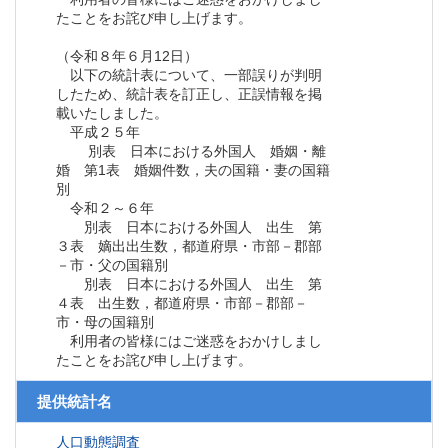
たことをお詫び申し上げます。
（令和８年６月12日）
以下の統計表について、一部誤りが判明
したため、統計表を訂正し、正誤情報を掲
載いたしました。
平成２５年
別表 日本における外国人 婚姻・離
婚 第1表 婚姻件数，夫の国籍・妻の国籍
別
令和２～６年
別表 日本における外国人 出生 第
３表 嫡出出生数，都道府県・市部－郡部
－市・父の国籍別
別表 日本における外国人 出生 第
４表 出生数，都道府県・市部－郡部－
市・母の国籍別
利用者の皆様にはご迷惑をおかけしまし
たことをお詫び申し上げます。
提供統計名
人口動態調査