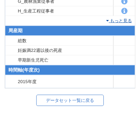
G_農林漁業従事者
H_生産工程従事者
もっと見る
周産期
総数
妊娠満22週以後の死産
早期新生児死亡
時間軸(年度次)
2015年度
データセット一覧に戻る