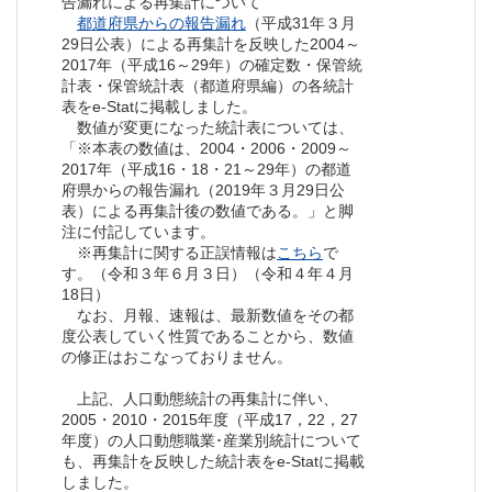
告漏れによる再集計について
都道府県からの報告漏れ
（平成31年３月
29日公表）による再集計を反映した2004～
2017年（平成16～29年）の確定数・保管統
計表・保管統計表（都道府県編）の各統計
表をe-Statに掲載しました。
数値が変更になった統計表については、
「※本表の数値は、2004・2006・2009～
2017年（平成16・18・21～29年）の都道
府県からの報告漏れ（2019年３月29日公
表）による再集計後の数値である。」と脚
注に付記しています。
※再集計に関する正誤情報は
こちら
で
す。（令和３年６月３日）（令和４年４月
18日）
なお、月報、速報は、最新数値をその都
度公表していく性質であることから、数値
の修正はおこなっておりません。
上記、人口動態統計の再集計に伴い、
2005・2010・2015年度（平成17，22，27
年度）の人口動態職業･産業別統計について
も、再集計を反映した統計表をe-Statに掲載
しました。