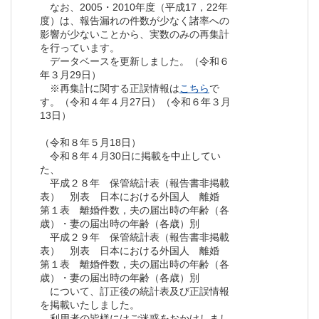
なお、2005・2010年度（平成17，22年
度）は、報告漏れの件数が少なく諸率への
影響が少ないことから、実数のみの再集計
を行っています。
データベースを更新しました。（令和６
年３月29日）
※再集計に関する正誤情報は
こちら
で
す。（令和４年４月27日）（令和６年３月
13日）
（令和８年５月18日）
令和８年４月30日に掲載を中止してい
た、
平成２８年 保管統計表（報告書非掲載
表） 別表 日本における外国人 離婚
第１表 離婚件数，夫の届出時の年齢（各
歳）・妻の届出時の年齢（各歳）別
平成２９年 保管統計表（報告書非掲載
表） 別表 日本における外国人 離婚
第１表 離婚件数，夫の届出時の年齢（各
歳）・妻の届出時の年齢（各歳）別
について、訂正後の統計表及び正誤情報
を掲載いたしました。
利用者の皆様にはご迷惑をおかけしまし