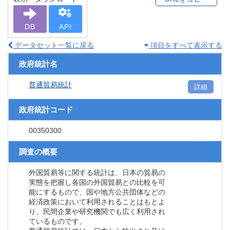
DB
API
データセット一覧に戻る
項目をすべて表示する
政府統計名
普通貿易統計
詳細
政府統計コード
00350300
調査の概要
外国貿易等に関する統計は、日本の貿易の
実態を把握し各国の外国貿易との比較を可
能にするもので、国や地方公共団体などの
経済政策において利用されることはもとよ
り、民間企業や研究機関でも広く利用され
ているものです。