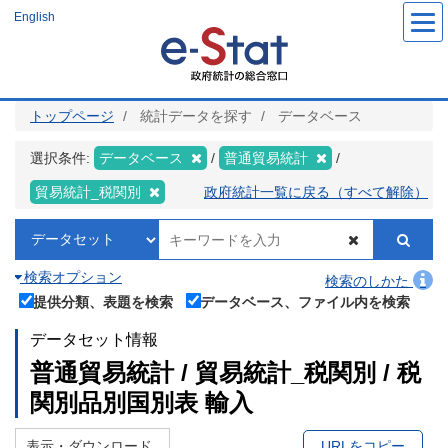
メ
English
イ
ン
コ
ン
テ
ン
ツ
トップページ
統計データを探す
データベース
に
移
動
選択条件:
データベース
普通貿易統計
貿易統計_税関別
政府統計一覧に戻る（すべて解除）
検索オプション
検索のしかた
提供分類、表題を検索
データベース、ファイル内を検索
データセット情報
普通貿易統計 / 貿易統計_税関別 / 税
関別品別国別表 輸入
表示・ダウンロード
URLをコピー