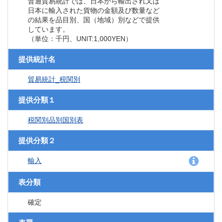
普通貿易統計では、日本から輸出され又は
日本に輸入された貨物の金額及び数量など
の結果を品目別、国（地域）別などで提供
しています。
（単位：千円、UNIT:1,000YEN）
提供統計名
貿易統計_税関別
提供分類１
税関別品別国別表
提供分類２
輸入
表分類
確定