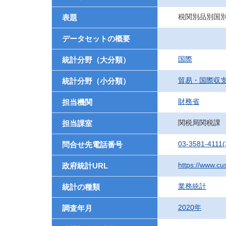
税関別品別国別表
表題
データセットの概要
国際
統計分野（大分類）
貿易・国際収
統計分野（小分類）
財務省
担当機関
関税局関税課
担当課室
03-3581-4111(
問合せ先電話番号
https://www.cu
政府統計URL
業務統計
統計の種類
2020年
調査年月