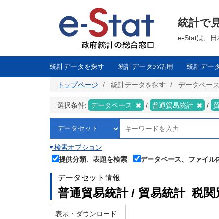
メ
イ
ン
統計で
コ
ン
テ
e-Stat
ン
ツ
に
移
統計データを探す
統計データの活用
統計デー
動
トップページ
統計データを探す
データベー
選択条件:
データベース
普通貿易統計
検索オプション
提供分類、表題を検索
データベース、ファイル
データセット情報
普通貿易統計 / 貿易統計_税関
表示・ダウンロード