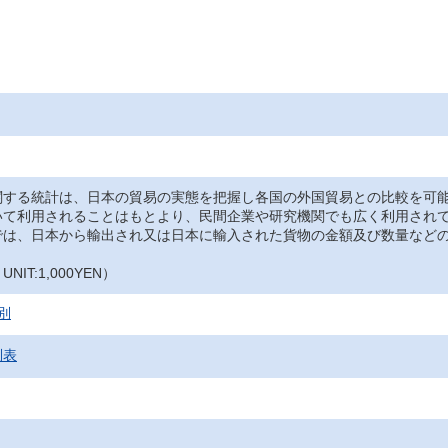
関する統計は、日本の貿易の実態を把握し各国の外国貿易との比較を可
いて利用されることはもとより、民間企業や研究機関でも広く利用され
では、日本から輸出され又は日本に輸入された貨物の金額及び数量など
IT:1,000YEN）
別
別表