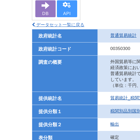
DB
API
データセット一覧に戻る
普通貿易統計
政府統計名
00350300
政府統計コード
外国貿易等に
調査の概要
経済政策にお
普通貿易統計
しています。
（単位：千円、UN
貿易統計_税関
提供統計名
税関別品別国
提供分類１
輸出
提供分類２
確定
表分類