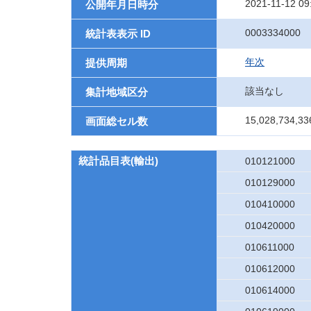
2021-11-12 09
公開年月日時分
0003334000
統計表表示 ID
年次
提供周期
該当なし
集計地域区分
15,028,734,33
画面総セル数
統計品目表(輸出)
010121000
010129000
010410000
010420000
010611000
010612000
010614000