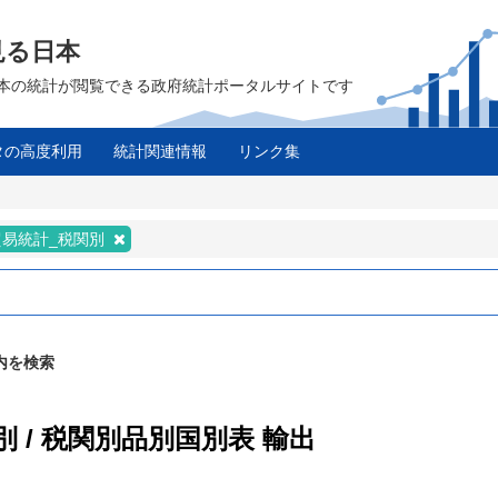
見る日本
は、日本の統計が閲覧できる政府統計ポータルサイトです
タの高度利用
統計関連情報
リンク集
ス
貿易統計_税関別
内を検索
別 / 税関別品別国別表 輸出