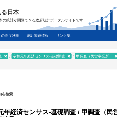
見る日本
は、日本の統計が閲覧できる政府統計ポータルサイトです
タの高度利用
統計関連情報
リンク集
ス
査
令和元年経済センサス‐基礎調査
甲調査（民営事業所）
内を検索
和元年経済センサス‐基礎調査 / 甲調査（