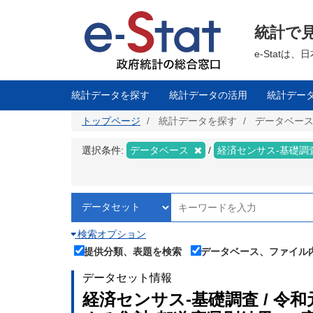
メ
イ
ン
統計で
コ
ン
テ
e-Stat
ン
ツ
に
移
統計データを探す
統計データの活用
統計デー
動
トップページ
統計データを探す
データベー
選択条件:
データベース
経済センサス‐基礎調
検索オプション
提供分類、表題を検索
データベース、ファイル
データセット情報
経済センサス‐基礎調査 / 令