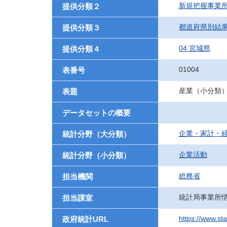
新規把握事業
提供分類２
都道府県別結
提供分類３
04 宮城県
提供分類４
01004
表番号
産業（小分類
表題
データセットの概要
企業・家計・
統計分野（大分類）
企業活動
統計分野（小分類）
総務省
担当機関
統計局事業所
担当課室
https://www.st
政府統計URL