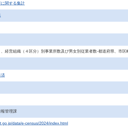
所に関する集計
果
）、経営組織（４区分）別事業所数及び男女別従業者数‐都道府県、市区
経済
情報管理課
at.go.jp/data/e-census/2024/index.html