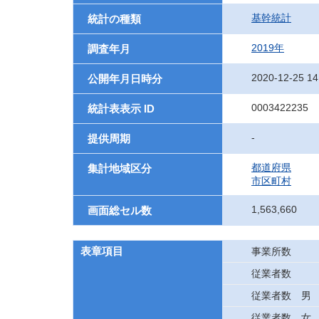
基幹統計
統計の種類
2019年
調査年月
2020-12-25 14
公開年月日時分
0003422235
統計表表示 ID
-
提供周期
都道府県
集計地域区分
市区町村
1,563,660
画面総セル数
表章項目
事業所数
従業者数
従業者数 男
従業者数 女