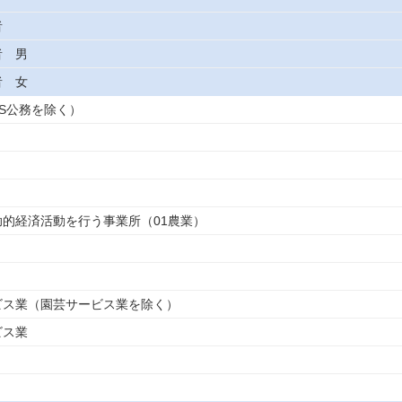
者
者 男
者 女
（S公務を除く）
補助的経済活動を行う事業所（01農業）
ービス業（園芸サービス業を除く）
ビス業