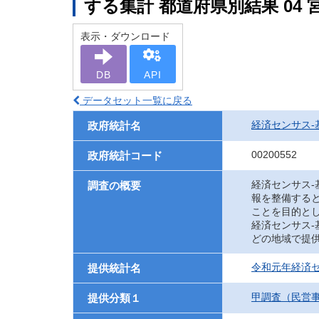
する集計 都道府県別結果 04 
表示・ダウンロード
DB
API
データセット一覧に戻る
経済センサス‐
政府統計名
00200552
政府統計コード
経済センサス
調査の概要
報を整備する
ことを目的と
経済センサス
どの地域で提
令和元年経済セ
提供統計名
甲調査（民営
提供分類１