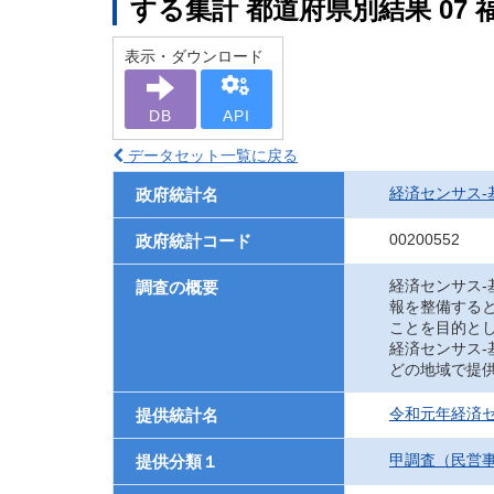
する集計 都道府県別結果 07 
表示・ダウンロード
DB
API
データセット一覧に戻る
経済センサス‐
政府統計名
00200552
政府統計コード
経済センサス
調査の概要
報を整備する
ことを目的と
経済センサス
どの地域で提
令和元年経済セ
提供統計名
甲調査（民営
提供分類１