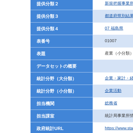
新規把握事業
提供分類２
都道府県別結
提供分類３
07 福島県
提供分類４
01007
表番号
産業（小分類
表題
データセットの概要
企業・家計・
統計分野（大分類）
企業活動
統計分野（小分類）
総務省
担当機関
統計局事業所
担当課室
https://www.st
政府統計URL