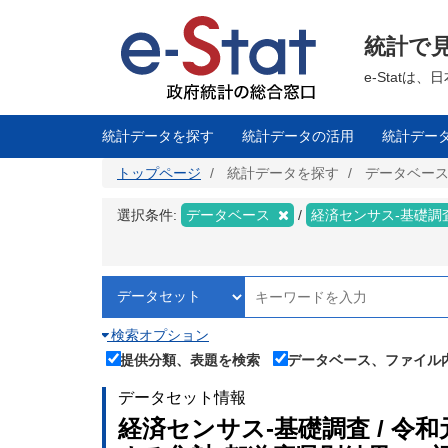
メ
イ
ン
統計で
コ
ン
テ
e-Stat
ン
ツ
に
移
統計データを探す
統計データの活用
統計デー
動
トップページ
統計データを探す
データベー
選択条件:
データベース
経済センサス‐基礎調
検索オプション
提供分類、表題を検索
データベース、ファイル
データセット情報
経済センサス‐基礎調査 / 令