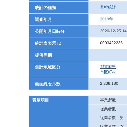
基幹統計
統計の種類
2019年
調査年月
2020-12-25 14
公開年月日時分
0003422236
統計表表示 ID
-
提供周期
都道府県
集計地域区分
市区町村
2,238,180
画面総セル数
表章項目
事業所数
従業者数
従業者数 男
従業者数 女