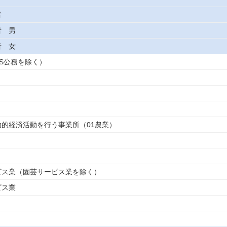
者
者 男
者 女
（S公務を除く）
補助的経済活動を行う事業所（01農業）
ービス業（園芸サービス業を除く）
ビス業