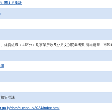
所に関する集計
果
）、経営組織（４区分）別事業所数及び男女別従業者数‐都道府県、市区
経済
情報管理課
at.go.jp/data/e-census/2024/index.html