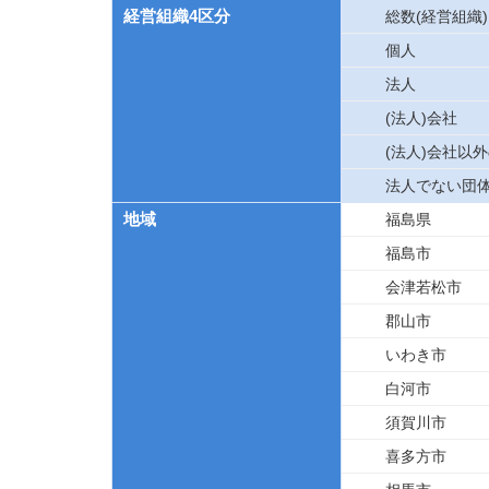
経営組織4区分
総数(経営組織)
個人
法人
(法人)会社
(法人)会社以
法人でない団
地域
福島県
福島市
会津若松市
郡山市
いわき市
白河市
須賀川市
喜多方市