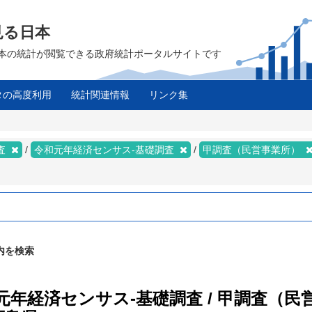
見る日本
は、日本の統計が閲覧できる政府統計ポータルサイトです
タの高度利用
統計関連情報
リンク集
ス
査
令和元年経済センサス‐基礎調査
甲調査（民営事業所）
内を検索
和元年経済センサス‐基礎調査 / 甲調査（