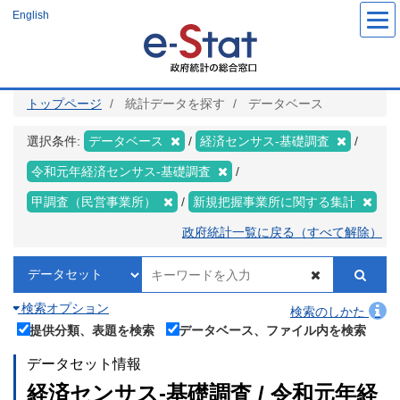
メ
English
イ
ン
コ
ン
テ
ン
ツ
トップページ
統計データを探す
データベース
に
移
動
選択条件:
データベース
経済センサス‐基礎調査
令和元年経済センサス‐基礎調査
甲調査（民営事業所）
新規把握事業所に関する集計
政府統計一覧に戻る（すべて解除）
検索オプション
検索のしかた
提供分類、表題を検索
データベース、ファイル内を検索
データセット情報
経済センサス‐基礎調査 / 令和元年経