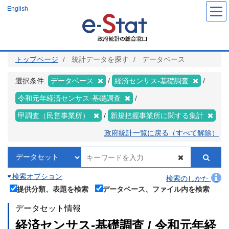
メ
English
イ
ン
コ
ン
テ
ン
ツ
トップページ
統計データを探す
データベース
に
移
動
選択条件:
データベース
経済センサス‐基礎調査
令和元年経済センサス‐基礎調査
甲調査（民営事業所）
新規把握事業所に関する集計
政府統計一覧に戻る（すべて解除）
検索オプション
検索のしかた
提供分類、表題を検索
データベース、ファイル内を検索
データセット情報
経済センサス‐基礎調査 / 令和元年経