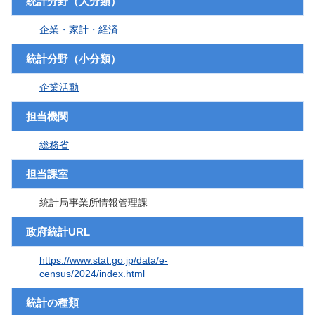
統計分野（大分類）
企業・家計・経済
統計分野（小分類）
企業活動
担当機関
総務省
担当課室
統計局事業所情報管理課
政府統計URL
https://www.stat.go.jp/data/e-
census/2024/index.html
統計の種類