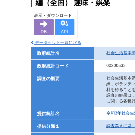
編（全国） 趣味・娯楽
表示・ダウンロード
DB
API
データセット一覧に戻る
社会生活基本
政府統計名
00200533
政府統計コード
社会生活基本
調査の概要
練，ボランテ
料を得ること
調査の結果は
に関する各種
令和3年社会生
提供統計名
調査票Ａに基
提供分類１