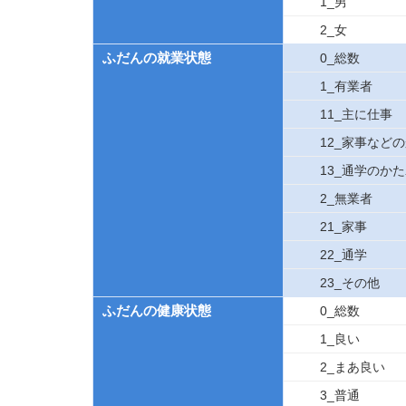
1_男
2_女
ふだんの就業状態
0_総数
1_有業者
11_主に仕事
12_家事など
13_通学のか
2_無業者
21_家事
22_通学
23_その他
ふだんの健康状態
0_総数
1_良い
2_まあ良い
3_普通