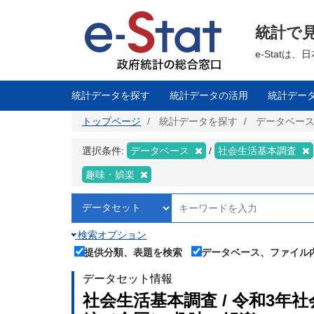
メ
イ
ン
統計で
コ
ン
テ
e-Stat
ン
ツ
に
移
統計データを探す
統計データの活用
統計デー
動
トップページ
統計データを探す
データベー
選択条件:
データベース
社会生活基本調査
趣味・娯楽
検索オプション
提供分類、表題を検索
データベース、ファイル
データセット情報
社会生活基本調査 / 令和3年