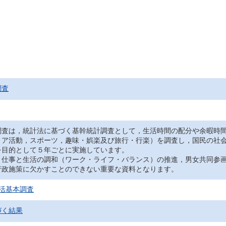
調査
調査は，統計法に基づく基幹統計調査として，生活時間の配分や余暇時
ィア活動，スポーツ，趣味・娯楽及び旅行・行楽）を調査し，国民の社
を目的として５年ごとに実施しています。
，仕事と生活の調和（ワーク・ライフ・バランス）の推進，男女共同参
行政施策に欠かすことのできない重要な資料となります。
活基本調査
づく結果