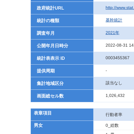
http://www.sta
政府統計URL
基幹統計
統計の種類
2021年
調査年月
2022-08-31 14
公開年月日時分
0003455367
統計表表示 ID
-
提供周期
該当なし
集計地域区分
1,026,432
画面総セル数
表章項目
行動者率
男女
0_総数