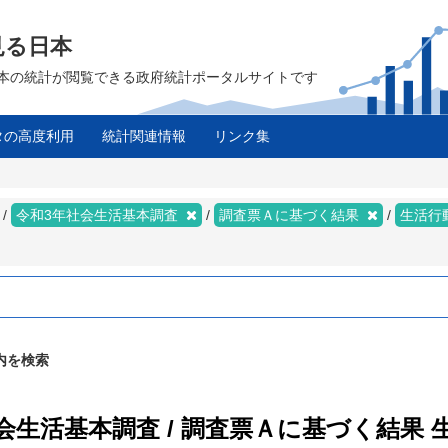
見る日本
は、日本の統計が閲覧できる政府統計ポータルサイトです
タの高度利用
統計関連情報
リンク集
ス
令和3年社会生活基本調査
調査票Ａに基づく結果
生活行
内を検索
社会生活基本調査 / 調査票Ａに基づく結果