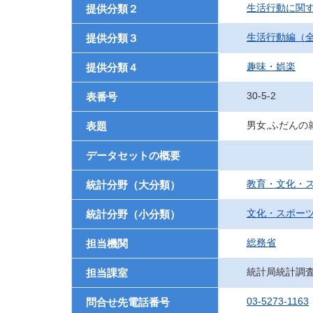
生活行動に関
提供分類２
生活行動編（
提供分類３
趣味・娯楽
提供分類４
30-5-2
表番号
男女,ふだんの
表題
データセットの概要
教育・文化・
統計分野（大分類）
文化・スポー
統計分野（小分類）
総務省
担当機関
統計局統計調
担当課室
03-5273-1163
問合せ先電話番号