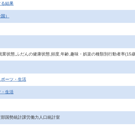
する結果
全国）
就業状態,ふだんの健康状態,頻度,年齢,趣味・娯楽の種類別行動者率(15
スポーツ・生活
ツ・生活
査部国勢統計課労働力人口統計室