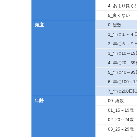
4_あまり良く
5_良くない
頻度
0_総数
1_年に１～４
2_年に５～９
3_年に10～19
4_年に20～3
5_年に40～99
6_年に100～
7_年に200日
年齢
00_総数
01_15～19歳
02_20～24歳
03_25～29歳