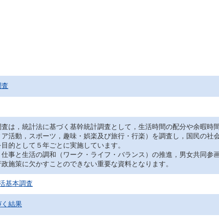
調査
調査は，統計法に基づく基幹統計調査として，生活時間の配分や余暇時
ィア活動，スポーツ，趣味・娯楽及び旅行・行楽）を調査し，国民の社
を目的として５年ごとに実施しています。
，仕事と生活の調和（ワーク・ライフ・バランス）の推進，男女共同参
行政施策に欠かすことのできない重要な資料となります。
活基本調査
づく結果