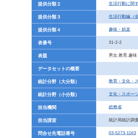
生活行動に関
提供分類２
生活行動編（
提供分類３
趣味・娯楽
提供分類４
31-2-2
表番号
男女,教育,趣
表題
データセットの概要
教育・文化・
統計分野（大分類）
文化・スポー
統計分野（小分類）
総務省
担当機関
統計局統計調
担当課室
03-5273-1163
問合せ先電話番号