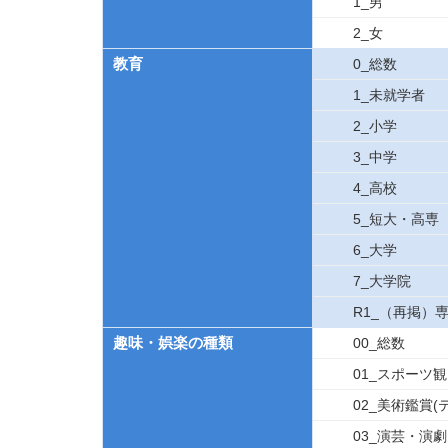
1_男
2_女
教育
0_総数
1_未就学者
2_小学
3_中学
4_高校
5_短大・高専
6_大学
7_大学院
R1_（再掲）
趣味・娯楽の種類
00_総数
01_スポーツ
02_美術鑑賞
03_演芸・演