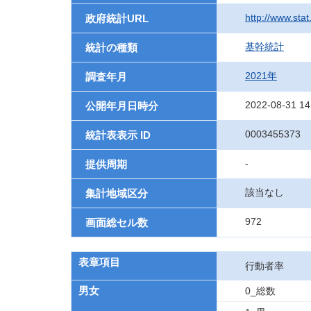
http://www.sta
政府統計URL
基幹統計
統計の種類
2021年
調査年月
2022-08-31 14
公開年月日時分
0003455373
統計表表示 ID
-
提供周期
該当なし
集計地域区分
972
画面総セル数
表章項目
行動者率
男女
0_総数