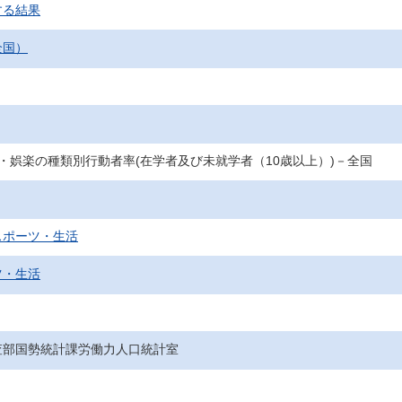
する結果
全国）
味・娯楽の種類別行動者率(在学者及び未就学者（10歳以上）)－全国
スポーツ・生活
ツ・生活
査部国勢統計課労働力人口統計室