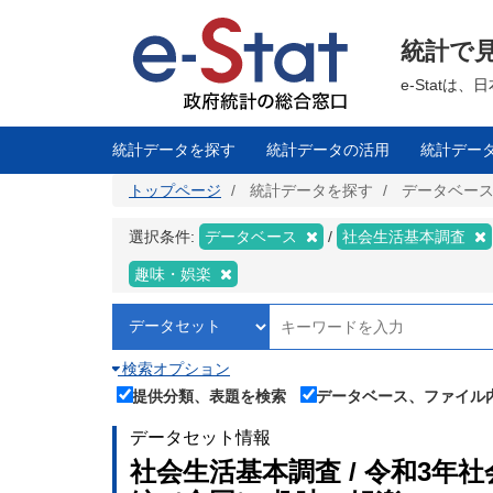
メ
イ
ン
統計で
コ
ン
テ
e-Stat
ン
ツ
に
移
統計データを探す
統計データの活用
統計デー
動
トップページ
統計データを探す
データベー
選択条件:
データベース
社会生活基本調査
趣味・娯楽
検索オプション
提供分類、表題を検索
データベース、ファイル
データセット情報
社会生活基本調査 / 令和3年