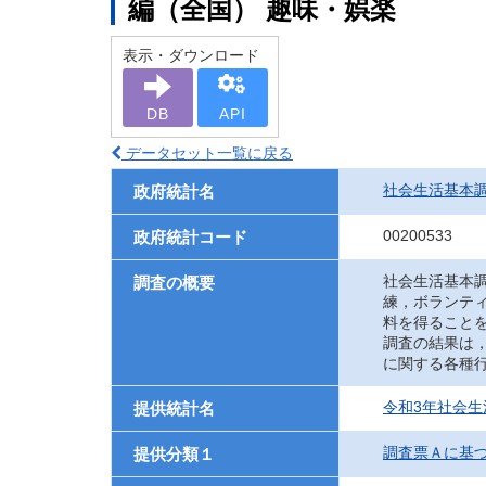
編（全国） 趣味・娯楽
表示・ダウンロード
DB
API
データセット一覧に戻る
社会生活基本
政府統計名
00200533
政府統計コード
社会生活基本
調査の概要
練，ボランテ
料を得ること
調査の結果は
に関する各種
令和3年社会生
提供統計名
調査票Ａに基
提供分類１