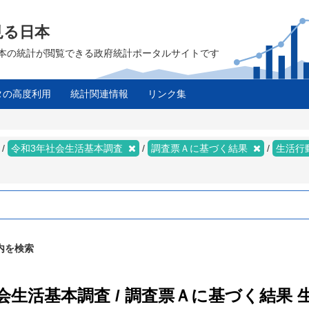
見る日本
は、日本の統計が閲覧できる政府統計ポータルサイトです
タの高度利用
統計関連情報
リンク集
ス
令和3年社会生活基本調査
調査票Ａに基づく結果
生活行
内を検索
社会生活基本調査 / 調査票Ａに基づく結果