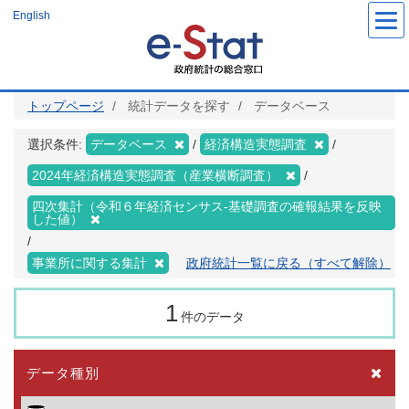
メ
English
イ
ン
コ
ン
テ
ン
ツ
トップページ
統計データを探す
データベース
に
移
動
選択条件:
データベース
経済構造実態調査
2024年経済構造実態調査（産業横断調査）
四次集計（令和６年経済センサス‐基礎調査の確報結果を反映
した値）
事業所に関する集計
政府統計一覧に戻る（すべて解除）
1
件のデータ
データ種別