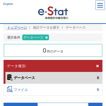
メ
English
イ
ン
コ
ン
テ
ン
ツ
トップページ
統計データを探す
データベース
に
移
動
選択条件:
データベース
0
件のデータ
データ種別
データベース
0
ファイル
6