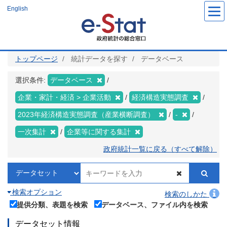
メ
English
イ
ン
コ
ン
テ
ン
ツ
トップページ
統計データを探す
データベース
に
移
動
選択条件:
データベース
企業・家計・経済 > 企業活動
経済構造実態調査
2023年経済構造実態調査（産業横断調査）
-
一次集計
企業等に関する集計
政府統計一覧に戻る（すべて解除）
検索オプション
検索のしかた
提供分類、表題を検索
データベース、ファイル内を検索
データセット情報