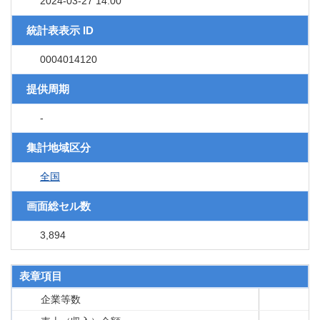
2024-03-27 14:00
統計表表示 ID
0004014120
提供周期
-
集計地域区分
全国
画面総セル数
3,894
表章項目
企業等数