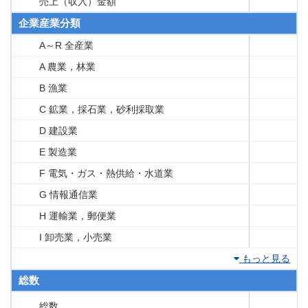
売上（収入）金額
企業産業分類
A～R 全産業
A 農業，林業
B 漁業
C 鉱業，採石業，砂利採取業
D 建設業
E 製造業
F 電気・ガス・熱供給・水道業
G 情報通信業
H 運輸業，郵便業
I 卸売業，小売業
もっと見る
総数
総数