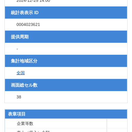
2024-12-25 14:00
統計表表示 ID
0004023621
提供周期
-
集計地域区分
全国
画面総セル数
38
表章項目
企業等数