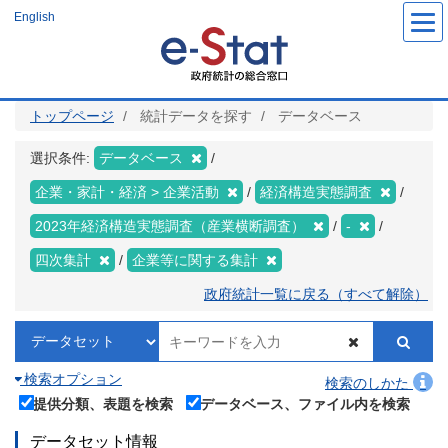
メ
English
イ
ン
コ
ン
テ
ン
ツ
トップページ
統計データを探す
データベース
に
移
動
選択条件:
データベース
企業・家計・経済 > 企業活動
経済構造実態調査
2023年経済構造実態調査（産業横断調査）
-
四次集計
企業等に関する集計
政府統計一覧に戻る（すべて解除）
検索オプション
検索のしかた
提供分類、表題を検索
データベース、ファイル内を検索
データセット情報