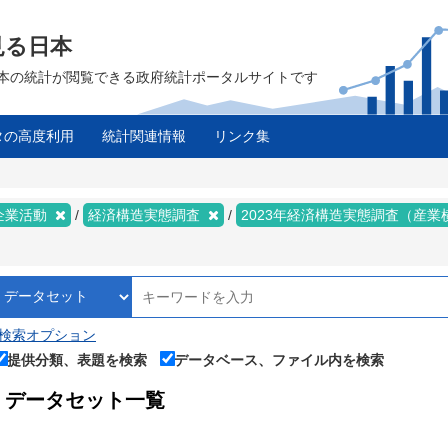
見る日本
は、日本の統計が閲覧できる政府統計ポータルサイトです
タの高度利用
統計関連情報
リンク集
ス
 企業活動
経済構造実態調査
2023年経済構造実態調査（産
検索オプション
提供分類、表題を検索
データベース、ファイル内を検索
データセット一覧