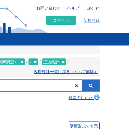
お問い合わせ
ヘルプ
English
ログイン
新規登録
業横断調査）
-
三次集計
政府統計一覧に戻る（すべて解除）
検索のしかた
階層形式で表示