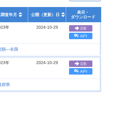
表示・
調査年月
公開（更新）日
ダウンロード
023年
2024-10-29
DB
API
売額―全国
023年
2024-10-29
DB
API
道府県