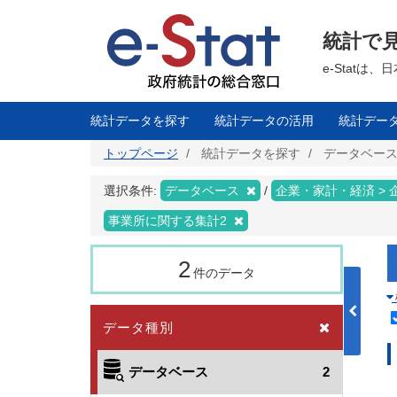
メ
イ
ン
統計で
コ
ン
テ
e-Stat
ン
ツ
に
移
統計データを探す
統計データの活用
統計デー
動
トップページ
統計データを探す
データベー
選択条件:
データベース
企業・家計・経済 >
事業所に関する集計2
2
件のデータ
データ種別
データベース
2