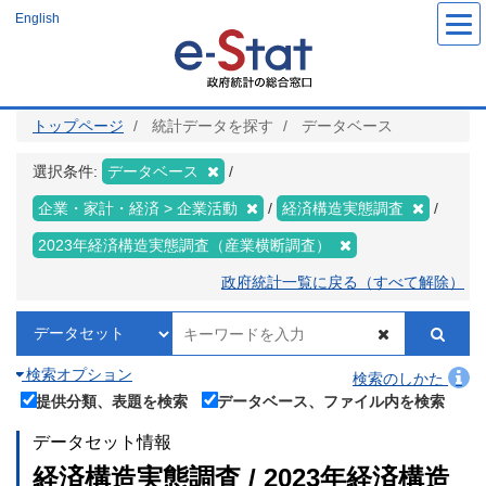
メ
English
イ
ン
コ
ン
テ
ン
ツ
トップページ
統計データを探す
データベース
に
移
動
選択条件:
データベース
企業・家計・経済 > 企業活動
経済構造実態調査
2023年経済構造実態調査（産業横断調査）
政府統計一覧に戻る（すべて解除）
検索オプション
検索のしかた
提供分類、表題を検索
データベース、ファイル内を検索
データセット情報
経済構造実態調査 / 2023年経済構造