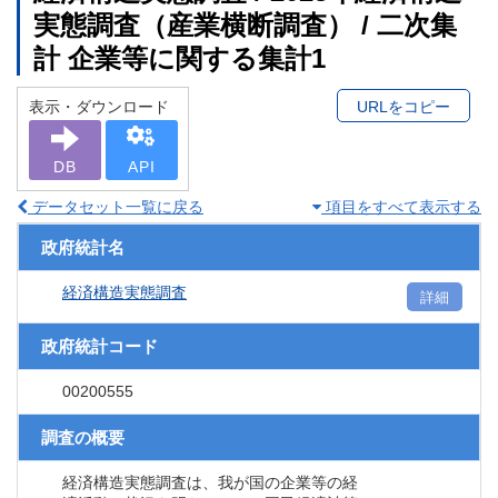
実態調査（産業横断調査） / 二次集
計 企業等に関する集計1
表示・ダウンロード
URLをコピー
DB
API
データセット一覧に戻る
項目をすべて表示する
政府統計名
経済構造実態調査
詳細
政府統計コード
00200555
調査の概要
経済構造実態調査は、我が国の企業等の経