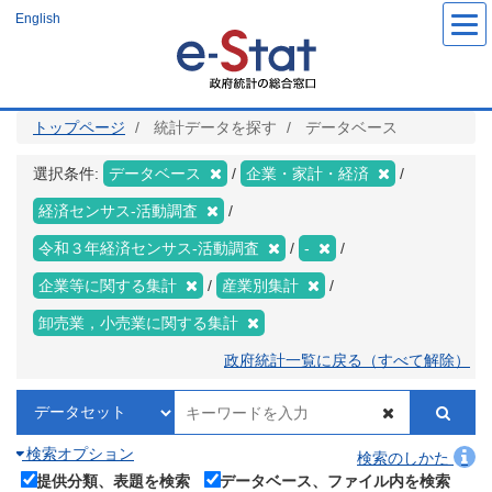
メ
English
イ
ン
コ
ン
テ
ン
ツ
トップページ
統計データを探す
データベース
に
移
動
選択条件:
データベース
企業・家計・経済
経済センサス‐活動調査
令和３年経済センサス‐活動調査
-
企業等に関する集計
産業別集計
卸売業，小売業に関する集計
政府統計一覧に戻る（すべて解除）
検索オプション
検索のしかた
提供分類、表題を検索
データベース、ファイル内を検索