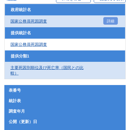
政府統計名
国家公務員死因調査
詳細
提供統計名
国家公務員死因調査
提供分類1
主要死因別順位及び死亡率（国民との比
較）
表番号
統計表
調査年月
公開（更新）日