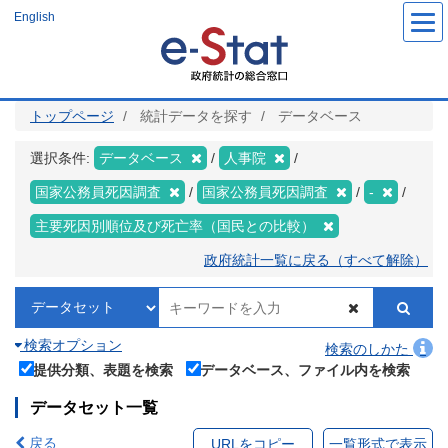
メ
English
イ
ン
コ
ン
テ
ン
ツ
トップページ
統計データを探す
データベース
に
移
動
選択条件:
データベース
人事院
国家公務員死因調査
国家公務員死因調査
-
主要死因別順位及び死亡率（国民との比較）
政府統計一覧に戻る（すべて解除）
検索オプション
検索のしかた
提供分類、表題を検索
データベース、ファイル内を検索
データセット一覧
戻る
URLをコピー
一覧形式で表示