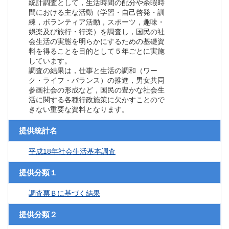
統計調査として，生活時間の配分や余暇時
間における主な活動（学習・自己啓発・訓
練，ボランティア活動，スポーツ，趣味・
娯楽及び旅行・行楽）を調査し，国民の社
会生活の実態を明らかにするための基礎資
料を得ることを目的として５年ごとに実施
しています。
調査の結果は，仕事と生活の調和（ワー
ク・ライフ・バランス）の推進，男女共同
参画社会の形成など，国民の豊かな社会生
活に関する各種行政施策に欠かすことので
きない重要な資料となります。
提供統計名
平成18年社会生活基本調査
提供分類１
調査票Ｂに基づく結果
提供分類２