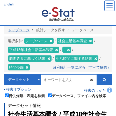
メ
English
イ
ン
コ
ン
テ
ン
ツ
トップページ
統計データを探す
データベース
に
移
動
選択条件:
データベース
社会生活基本調査
平成18年社会生活基本調査
-
調査票Ｂに基づく結果
生活時間に関する結果
時間帯編
政府統計一覧に戻る（すべて解除）
検索オプション
検索のしかた
提供分類、表題を検索
データベース、ファイル内を検索
データセット情報
社会生活基本調査 / 平成18年社会生