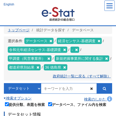
メ
English
イ
ン
コ
ン
テ
ン
ツ
トップページ
統計データを探す
データベース
に
移
動
選択条件:
データベース
経済センサス‐基礎調査
令和元年経済センサス‐基礎調査
-
甲調査（民営事業所）
新規把握事業所に関する集計
都道府県別結果
36 徳島県
政府統計一覧に戻る（すべて解除）
検索オプション
検索のしかた
提供分類、表題を検索
データベース、ファイル内を検索
データセット情報