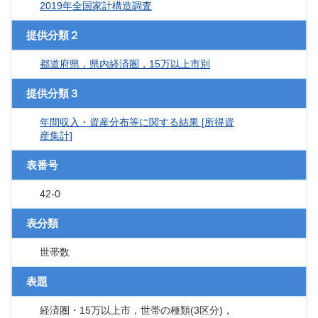
2019年全国家計構造調査
提供分類２
都道府県，県内経済圏，15万以上市別
提供分類３
年間収入・資産分布等に関する結果 [所得資
産集計]
表番号
42-0
表分類
世帯数
表題
経済圏・15万以上市，世帯の種類(3区分)，