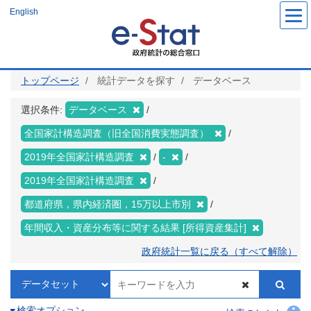
メ
English
イ
ン
コ
ン
テ
ン
ツ
トップページ
統計データを探す
データベース
に
移
動
選択条件:
データベース
全国家計構造調査（旧全国消費実態調査）
2019年全国家計構造調査
-
2019年全国家計構造調査
都道府県，県内経済圏，15万以上市別
年間収入・資産分布等に関する結果 [所得資産集計]
政府統計一覧に戻る（すべて解除）
検索オプション