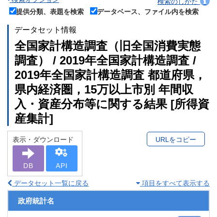
検索のしかた
提供分類、表題を検索
データベース、ファイル内を検索
データセット情報
全国家計構造調査（旧全国消費実態
調査） / 2019年全国家計構造調査 /
2019年全国家計構造調査 都道府県，
県内経済圏，15万以上市別 年間収
入・資産分布等に関する結果 [所得資
産集計]
表示・ダウンロード
URLをコピー
DB
API
データセット一覧に戻る
項目をすべて表示する
政府統計名