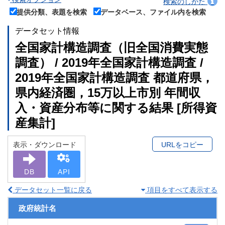
検索のしかた
提供分類、表題を検索
データベース、ファイル内を検索
データセット情報
全国家計構造調査（旧全国消費実態
調査） / 2019年全国家計構造調査 /
2019年全国家計構造調査 都道府県，
県内経済圏，15万以上市別 年間収
入・資産分布等に関する結果 [所得資
産集計]
表示・ダウンロード
URLをコピー
DB
API
データセット一覧に戻る
項目をすべて表示する
政府統計名