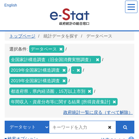
メ
English
イ
ン
コ
ン
テ
ン
ツ
トップページ
統計データを探す
データベース
に
移
動
選択条件:
データベース
全国家計構造調査（旧全国消費実態調査）
2019年全国家計構造調査
-
2019年全国家計構造調査
都道府県，県内経済圏，15万以上市別
年間収入・資産分布等に関する結果 [所得資産集計]
政府統計一覧に戻る（すべて解除）
検索オプション