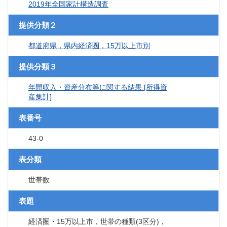
2019年全国家計構造調査
提供分類２
都道府県，県内経済圏，15万以上市別
提供分類３
年間収入・資産分布等に関する結果 [所得資
産集計]
表番号
43-0
表分類
世帯数
表題
経済圏・15万以上市，世帯の種類(3区分)，