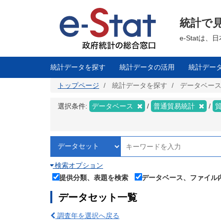
メ
イ
ン
統計で
コ
ン
テ
e-Stat
ン
ツ
に
移
統計データを探す
統計データの活用
統計デー
動
トップページ
統計データを探す
データベー
選択条件:
データベース
普通貿易統計
検索オプション
提供分類、表題を検索
データベース、ファイル
データセット一覧
調査年を選択へ戻る