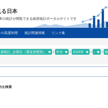
見る日本
は、日本の統計が閲覧できる政府統計ポータルサイトです
タの高度利用
統計関連情報
リンク集
ス
貿易統計_全国分（運送形態別）
年次
2026年
-
内を検索