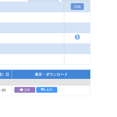
詳細
新）日
表示・ダウンロード
DB
API
-30