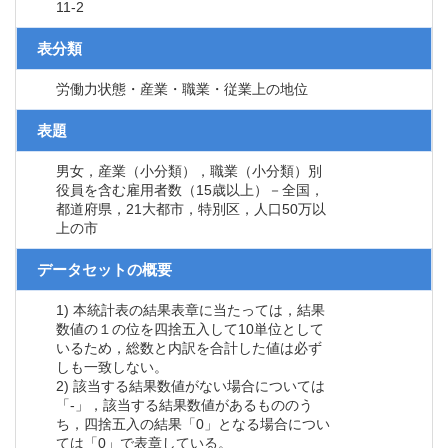
11-2
表分類
労働力状態・産業・職業・従業上の地位
表題
男女，産業（小分類），職業（小分類）別
役員を含む雇用者数（15歳以上）－全国，
都道府県，21大都市，特別区，人口50万以
上の市
データセットの概要
1) 本統計表の結果表章に当たっては，結果
数値の１の位を四捨五入して10単位として
いるため，総数と内訳を合計した値は必ず
しも一致しない。
2) 該当する結果数値がない場合については
「-」，該当する結果数値があるもののう
ち，四捨五入の結果「0」となる場合につい
ては「0」で表章している。