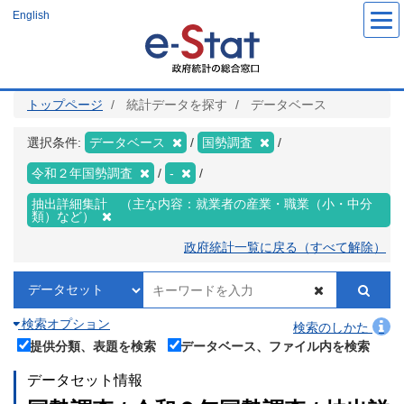
メ
English
イ
ン
コ
ン
テ
ン
ツ
トップページ
統計データを探す
データベース
に
移
動
選択条件:
データベース
国勢調査
令和２年国勢調査
-
抽出詳細集計 （主な内容：就業者の産業・職業（小・中分
類）など）
政府統計一覧に戻る（すべて解除）
検索オプション
検索のしかた
提供分類、表題を検索
データベース、ファイル内を検索
データセット情報