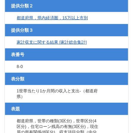
提供分類２
都道府県，県内経済圏，15万以上市別
提供分類３
家計収支に関する結果 [家計総合集計]
表番号
8-0
表分類
1世帯当たり1か月間の収入と支出‐（都道府
県）
表題
都道府県，世帯の種類(3区分)，世帯区分(4
区分)，住宅ローン残高の有無(3区分)，現住
居の所有関係(8区分)，収支項目分類（中分