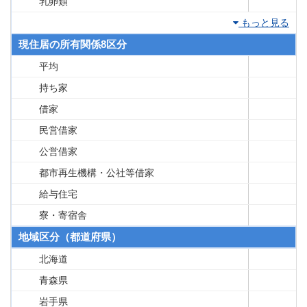
乳卵類
もっと見る
現住居の所有関係8区分
平均
持ち家
借家
民営借家
公営借家
都市再生機構・公社等借家
給与住宅
寮・寄宿舎
地域区分（都道府県）
北海道
青森県
岩手県