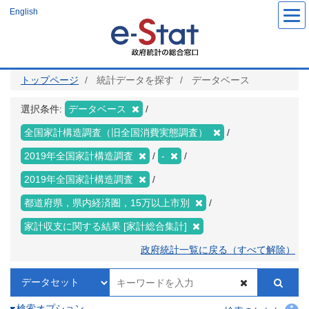
メ
English
イ
ン
コ
ン
テ
ン
ツ
トップページ
統計データを探す
データベース
に
移
動
選択条件:
データベース
全国家計構造調査（旧全国消費実態調査）
2019年全国家計構造調査
-
2019年全国家計構造調査
都道府県，県内経済圏，15万以上市別
家計収支に関する結果 [家計総合集計]
政府統計一覧に戻る（すべて解除）
検索オプション